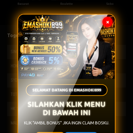
Baccarat
Roulette
Sicbo
×
Togel Result
SINGAPORE
07-08-2026
7907
HONGKONG POOLS
07-08-2026
9943
SYDNEY POOLS
08-08-2026
2413
SELAMAT DATANG DI EMASHOKI899
TOTO WUHAN
08-08-2026
2605
SILAHKAN KLIK MENU
HK SIANG
08-08-2026
2476
DI BAWAH INI
KLIK "AMBIL BONUS" JIKA INGIN CLAIM BOSKU.
MALAYSIA
07-08-2026
7218