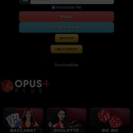
Remember Me
Masuk
Daftar Sekarang
WHATSAPP
LINK ALTERNATIF
Desktop
Wap