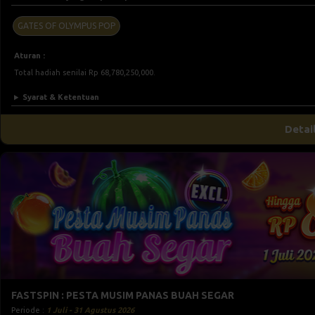
GATES OF OLYMPUS POP
Aturan :
Total hadiah senilai Rp 68,780,250,000.
Syarat & Ketentuan
Detai
FASTSPIN : PESTA MUSIM PANAS BUAH SEGAR
Periode :
1 Juli - 31 Agustus 2026