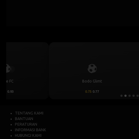
UEFA CHAMPIONS 
August 11, 20
0 
Previous
BET
Bodo Glimt
0.75
0.77
TENTANG KAMI
BANTUAN
PERATURAN
INFORMASI BANK
HUBUNGI KAMI