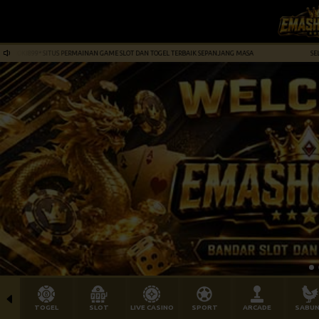
ERMAINAN GAME SLOT DAN TOGEL TERBAIK SEPANJANG MASA
SELAMAT DATANG DI EMA
TOGEL
SLOT
LIVE CASINO
SPORT
ARCADE
SABU