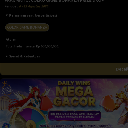
PRAGMATIC : COLRO GAME BONANZA PRIZE DROP
Periode :
6 - 23 Agustus 2026
Permainan yang berpartisipasi
COLOR GAME BONANZA
Aturan :
Total hadiah senilai Rp 600,000,000.
Syarat & Ketentuan
Detai