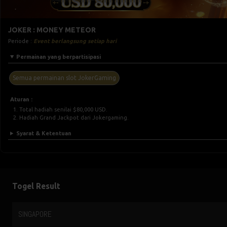
JOKER : MONEY METEOR
Periode :
Event berlangsung setiap hari
Permainan yang berpartisipasi
Semua permainan slot JokerGaming
Aturan :
Total hadiah senilai $80,000 USD.
Hadiah Grand Jackpot dari Jokergaming.
Syarat & Ketentuan
Togel Result
SINGAPORE