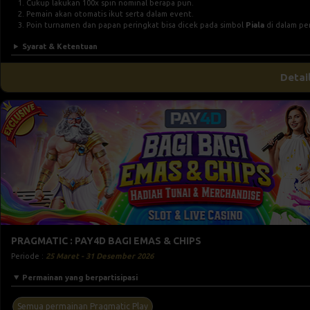
Cukup lakukan 100x spin nominal berapa pun.
Pemain akan otomatis ikut serta dalam event.
Poin turnamen dan papan peringkat bisa dicek pada simbol
Piala
di dalam pe
Syarat & Ketentuan
Detai
PRAGMATIC : PAY4D BAGI EMAS & CHIPS
Periode :
25 Maret - 31 Desember 2026
Permainan yang berpartisipasi
Semua permainan Pragmatic Play